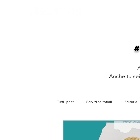
HOME
PARLANO DI NOI
PARITÀ
A
Anche tu sei 
Tutti i post
Servizi editoriali
Editoria
i consigli dell'avvocato
i nostri roman