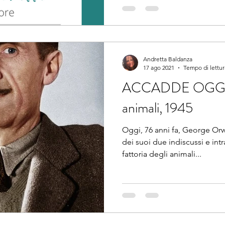
Andretta Baldanza
17 ago 2021
Tempo di lettur
ACCADDE OGGI: La
animali, 1945
Oggi, 76 anni fa, George Orw
dei suoi due indiscussi e int
fattoria degli animali...