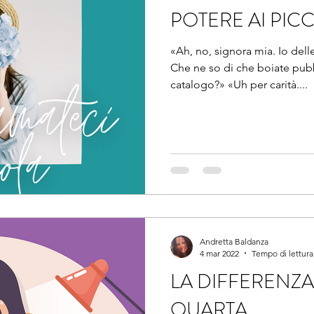
POTERE AI PICC
«Ah, no, signora mia. Io dell
Che ne so di che boiate pubb
catalogo?» «Uh per carità....
Andretta Baldanza
4 mar 2022
Tempo di lettura
LA DIFFERENZA 
QUARTA