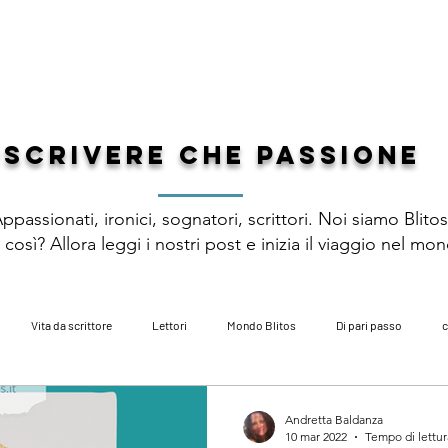
 DI GENERE
PREMIO LETTERARIO
CATALOGO
AUTORI
DI
#scrivere che passione
ppassionati, ironici, sognatori, scrittori. Noi siamo Blito
così? Allora leggi i nostri post e inizia il viaggio nel mo
Vita da scrittore
Lettori
Mondo Blitos
Di pari passo
c
zi
poesia
libri per bambini
autobiografie
fantasy
ac
Andretta Baldanza
10 mar 2022
Tempo di lettur