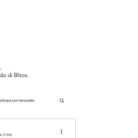
STRIBUZIONE
CONTATTI
s.
ndo di Blitos.
olloqui con l'avvocato
cadde oggi
a: 2 min