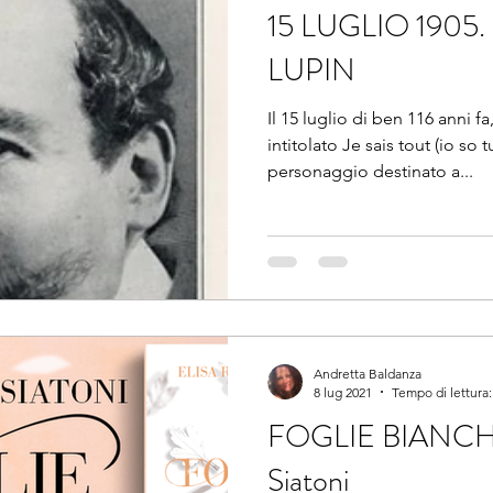
15 LUGLIO 1905.
LUPIN
Il 15 luglio di ben 116 anni f
intitolato Je sais tout (io so tutto) vide la luce un
personaggio destinato a...
Andretta Baldanza
8 lug 2021
Tempo di lettura:
FOGLIE BIANCHE, 
Siatoni