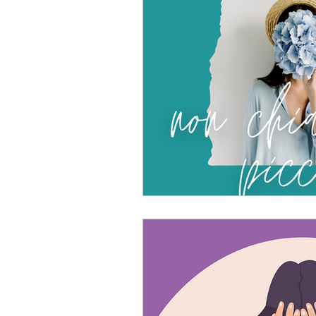
consigli di scrittura
Eventi letterari