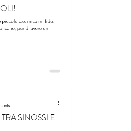
OLI!
e piccole c.e. mica mi fido.
licano, pur di avere un
: 2 min
TRA SINOSSI E