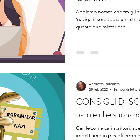
Abbiamo notato che tra gli sc
‘navigati’ serpeggia una stris
queste due misteriose...
Andretta Baldanza
28 feb 2022
Tempo di lettur
CONSIGLI DI SC
parole che suonano 
Cari lettori e cari scrittori, s
imbattiamo in piccoli errori