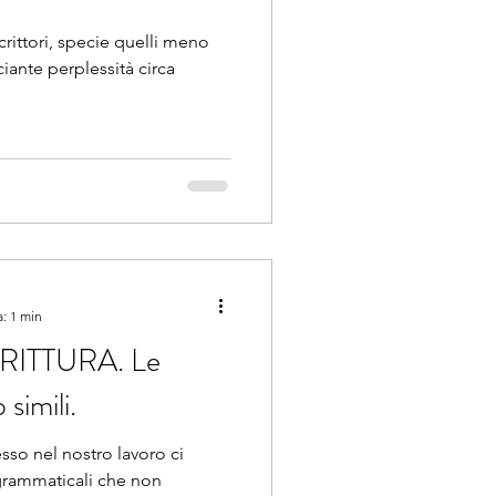
rittori, specie quelli meno
ciante perplessità circa
a: 1 min
RITTURA. Le
simili.
pesso nel nostro lavoro ci
 grammaticali che non