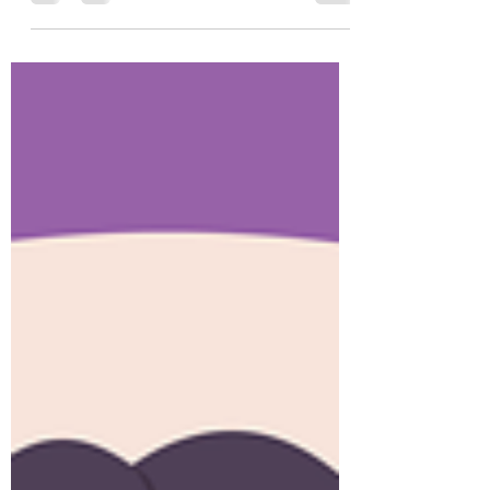
«Uh per carità....