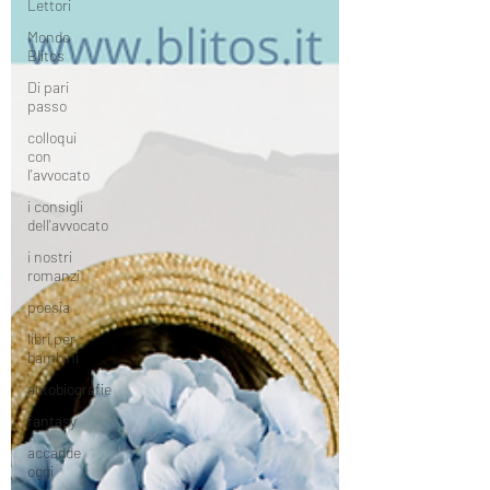
Lettori
Mondo
Blitos
Di pari
passo
colloqui
con
l'avvocato
i consigli
dell'avvocato
i nostri
romanzi
poesia
libri per
bambini
autobiografie
fantasy
accadde
oggi