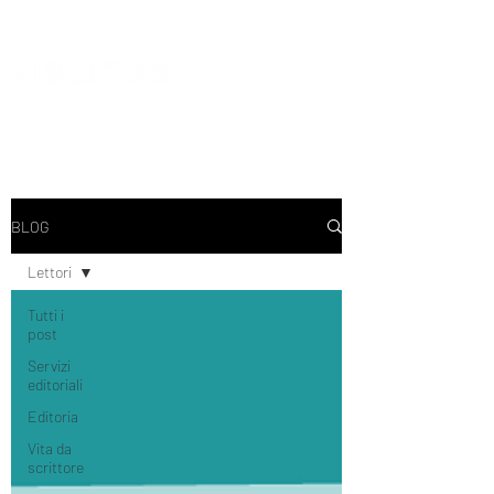
BLOG
Lettori
Tutti i
post
Servizi
editoriali
Editoria
Vita da
scrittore