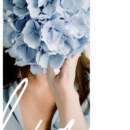
consigli di
scrittura
Eventi
letterari