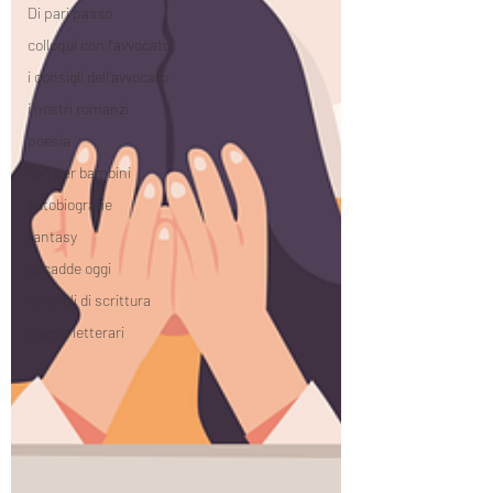
Di pari passo
colloqui con l'avvocato
i consigli dell'avvocato
i nostri romanzi
poesia
libri per bambini
autobiografie
fantasy
accadde oggi
consigli di scrittura
Eventi letterari