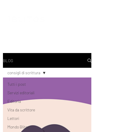
BLOG
consigli di scrittura
Tutti i post
Servizi editoriali
Editoria
Vita da scrittore
Lettori
Mondo Blitos