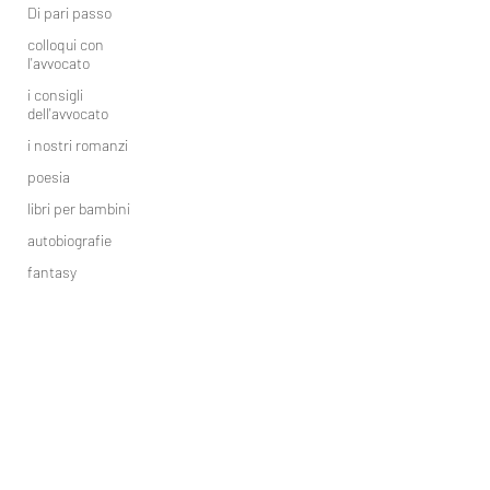
Di pari passo
colloqui con
l'avvocato
i consigli
dell'avvocato
i nostri romanzi
poesia
libri per bambini
autobiografie
fantasy
accadde oggi
#scrivere che
consigli di scrittura
passione
Eventi letterari
Appassionati, ironici, sognatori,
scrittori. Noi siamo Blitos.
Anche tu sei così? Allora leggi i nostri
post e inizia il viaggio nel mondo di