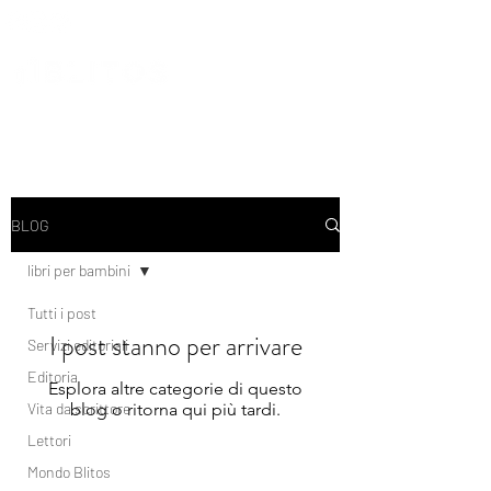
BLOG
libri per bambini
Tutti i post
I post stanno per arrivare
Servizi editoriali
Editoria
Esplora altre categorie di questo
Vita da scrittore
blog o ritorna qui più tardi.
Lettori
Mondo Blitos