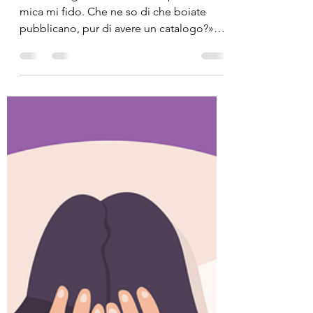
«Ah, no, signora mia. Io delle piccole c.e.
mica mi fido. Che ne so di che boiate
pubblicano, pur di avere un catalogo?»
«Uh per carità....