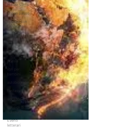
Mondo Blitos
Di pari passo
colloqui con
l'avvocato
i consigli
dell'avvocato
i nostri
romanzi
poesia
libri per
bambini
autobiografie
fantasy
accadde oggi
consigli di
scrittura
Eventi
letterari