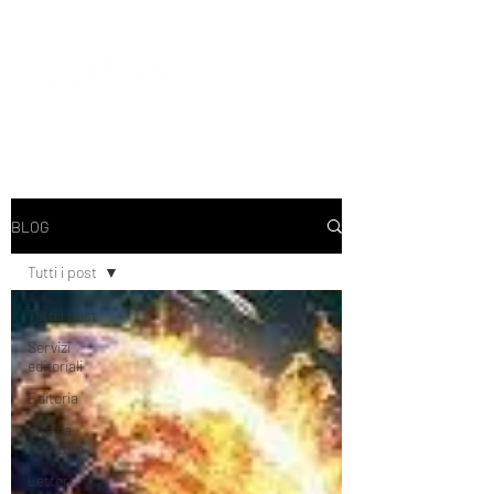
BLOG
Tutti i post
Tutti i post
Servizi
editoriali
Editoria
Vita da
scrittore
Lettori