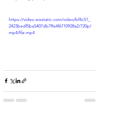
https://video.wixstatic.com/video/bf4c51_
2423bedf5ba5407db7ffe4f6710928a2/720p/
mp4/file.mp4
Mostra tutti
Post recenti