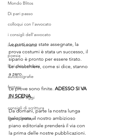
Mondo Blitos
Di pari passo
colloqui con l'avvocato
i consigli dell'avvocato
Le parti sono state assegnate, la 
i nostri romanzi
prova costumi è stata un successo, il 
poesia
sipario è pronto per essere tirato. 
libri per bambini
Le chiacchiere, come si dice, stanno 
a zero.
autobiografie
fantasy
Le prove sono finite. 
ADESSO SI VA 
IN SCENA.
accadde oggi
consigli di scrittura
Da domani, parte la nostra lunga 
galoppata, il nostro ambizioso 
Eventi letterari
piano editoriale prenderà il via con 
la prima delle nostre pubblicazioni.