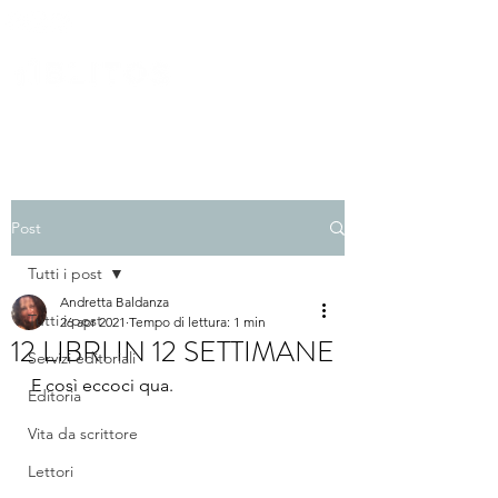
Post
Tutti i post
Andretta Baldanza
Tutti i post
26 apr 2021
Tempo di lettura: 1 min
12 LIBRI IN 12 SETTIMANE
Servizi editoriali
E così eccoci qua.
Editoria
Vita da scrittore
Lettori