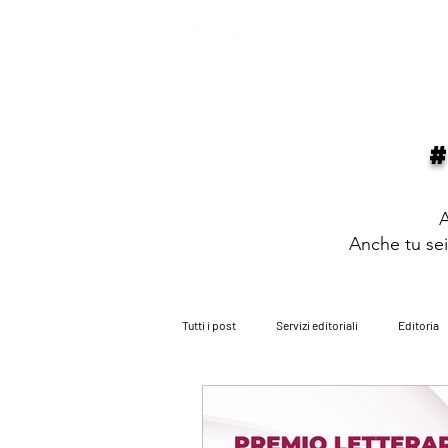
HOME
PARLANO DI NOI
PARITÀ
A
Anche tu sei 
Tutti i post
Servizi editoriali
Editoria
i consigli dell'avvocato
i nostri roman