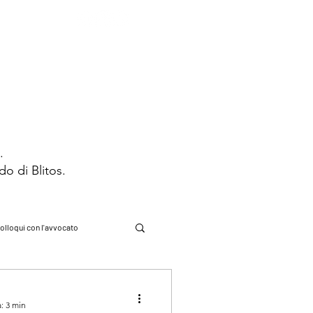
STRIBUZIONE
CONTATTI
s.
ndo di Blitos.
olloqui con l'avvocato
cadde oggi
: 3 min