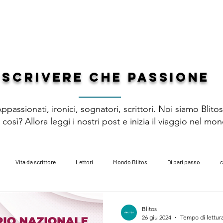
 DI GENERE
PREMIO LETTERARIO
CATALOGO
AUTORI
DI
#scrivere che passione
ppassionati, ironici, sognatori, scrittori. Noi siamo Blito
così? Allora leggi i nostri post e inizia il viaggio nel mo
Vita da scrittore
Lettori
Mondo Blitos
Di pari passo
c
zi
poesia
libri per bambini
autobiografie
fantasy
ac
Blitos
26 giu 2024
Tempo di lettura