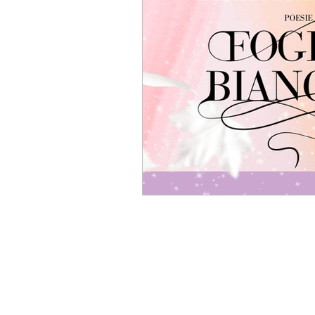
consigli di scrittura
Eventi letterari