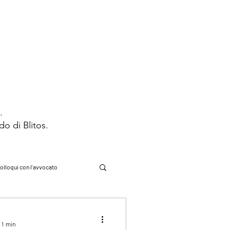
STRIBUZIONE
CONTATTI
s.
ndo di Blitos.
olloqui con l'avvocato
cadde oggi
 1 min