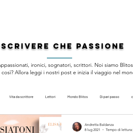
 DI GENERE
PREMIO LETTERARIO
CATALOGO
AUTORI
DI
#scrivere che passione
ppassionati, ironici, sognatori, scrittori. Noi siamo Blito
così? Allora leggi i nostri post e inizia il viaggio nel mo
Vita da scrittore
Lettori
Mondo Blitos
Di pari passo
c
zi
poesia
libri per bambini
autobiografie
fantasy
ac
Andretta Baldanza
8 lug 2021
Tempo di lettura: