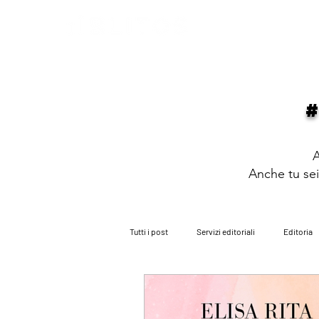
HOME
PARLANO DI NOI
PARITÀ
A
Anche tu sei 
Tutti i post
Servizi editoriali
Editoria
i consigli dell'avvocato
i nostri roman