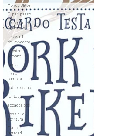
Mondo Blitos
Di pari passo
colloqui con
l'avvocato
i consigli
dell'avvocato
i nostri
romanzi
poesia
libri per
bambini
autobiografie
fantasy
accadde oggi
consigli di
scrittura
Eventi
letterari