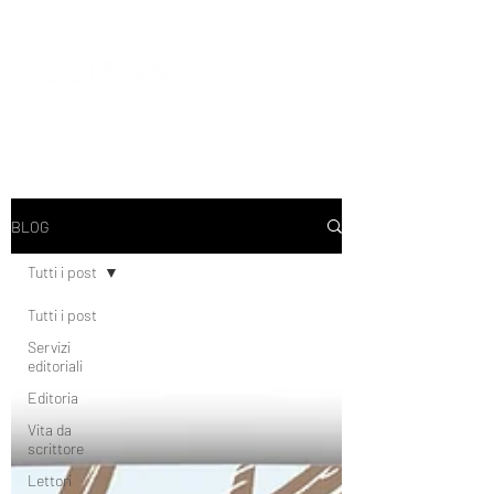
BLOG
Tutti i post
Tutti i post
Servizi
editoriali
Editoria
Vita da
scrittore
Lettori