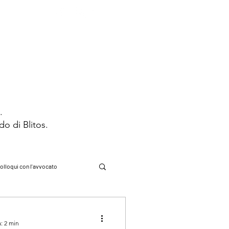
STRIBUZIONE
CONTATTI
s.
ndo di Blitos.
olloqui con l'avvocato
cadde oggi
: 2 min