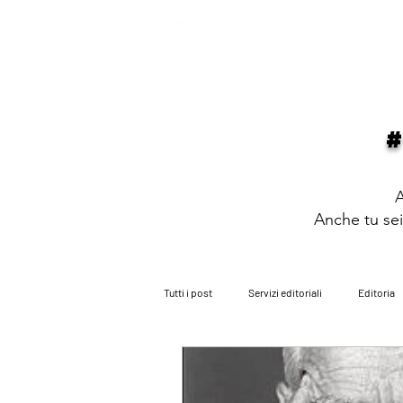
HOME
PARLANO DI NOI
PARITÀ
A
Anche tu sei 
Tutti i post
Servizi editoriali
Editoria
i consigli dell'avvocato
i nostri roman