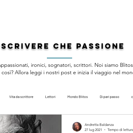
 DI GENERE
PREMIO LETTERARIO
CATALOGO
AUTORI
DI
#scrivere che passione
ppassionati, ironici, sognatori, scrittori. Noi siamo Blito
così? Allora leggi i nostri post e inizia il viaggio nel mo
Vita da scrittore
Lettori
Mondo Blitos
Di pari passo
c
zi
poesia
libri per bambini
autobiografie
fantasy
ac
Andretta Baldanza
27 lug 2021
Tempo di lettura