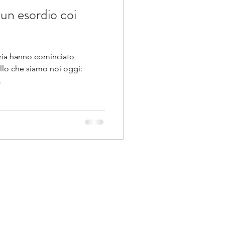
n esordio coi
oria hanno cominciato
llo che siamo noi oggi:
.