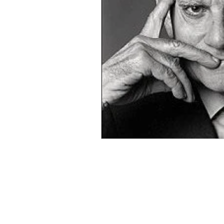
consigli di scrittura
Eventi letterari