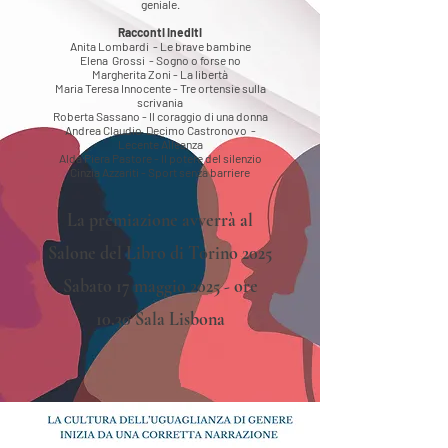
geniale.
Racconti inediti
Anita Lombardi - Le brave bambine
Elena Grossi - Sogno o forse no
Margherita Zoni - La libertà
Maria Teresa Innocente - Tre ortensie sulla
scrivania
Roberta Sassano - Il coraggio di una donna
Andrea Claudio Decimo Castronovo -
Lecente Alleanza
Alda Piera Pastore - Il potere del silenzio
Cinzia Azzariti - Sport senza barriere
La premiazione avverrà al
Salone del Libro di Torino 2025
Sabato 17 maggio 2025 - ore
10.30 Sala Lisbona