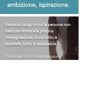
ambizione, ispirazione.
Esiste un luogo in cui le persone non
mettono limite alla propria
immaginazione, in cui tutto è
possibile, tutto è realizzabile.
È un luogo in cui i sogni possono
diventare reali, in cui la voglia di fare la
differenza è contagiosa, in cui è
possibile far crescere le proprie
passioni.
Questo luogo si chiama Blitos.