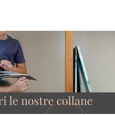
 DI GENERE
PREMIO LETTERARIO
CATALOGO
AUTORI
DI
i le nostre collane