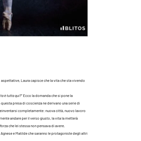
per la scrittura. La tril
esordio come scrittiri
Edizioni -
Agnese
otto
dicembre 2022 con Bli
Puoi seguire Maria Gra
Facebook:
/mariagraz
Instagram:
@mariagraz
 aspettative, Laura capisce che la vita che sta vivendo
ta è tutta qui?"
Ecco la domanda che si pone la
a questa presa di coscienza ne derivano una serie di
 a reinventarsi completamente: nuova città, nuovo lavoro
ente andare per il verso giusto, la vita la metterà
forza che lei stessa non pensava di avere.
Agnese e Matilde che saranno le protagoniste degli altri