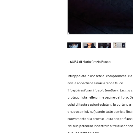
LAURA
di Maria Grazia Russo
Intrappolata in una rete di compromessi e di
non le appartiene e non la rende felice.
"Ho già trent’anni. Ho solo trent’anni. La mia vi
protagonista nelle prime pagine del libro. D
colpi di testa e azioni eclatanti la portano
e nuove amicizie. Quando tutto sembra finalm
nuovamente alla prova e Laura scoprirà una 
Nel suo percorso incontrerà altre due donne 
due libri della trilogia.