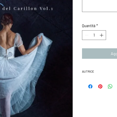
Quantità
*
Agg
AUTRICE
MARIA GRAZIA RUSSO n
gran parte della sua vi
milanese. Dopo la Lau
a lavorare in grandi azi
responsabilità in dive
moglie e madre di due 
professionale, ma nel