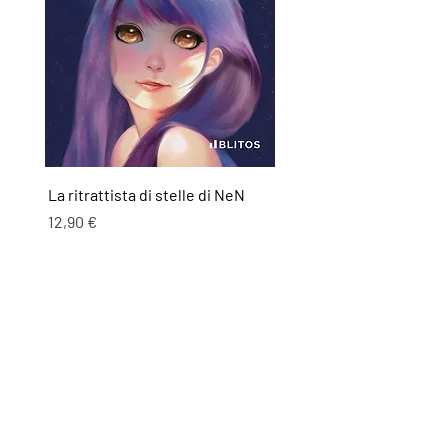
La ritrattista di stelle di NeN
Prezzo
12,90 €