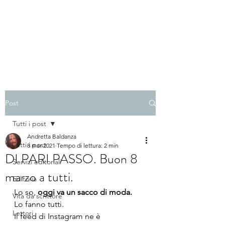
Post
Tutti i post
Andretta Baldanza
Tutti i post
8 mar 2021
Tempo di lettura: 2 min
DI PARI PASSO. Buon 8
Servizi editoriali
marzo a tutti.
Editoria
Lo so, 
oggi va un sacco di moda.
Vita da scrittore
Lo fanno tutti.
Lettori
Il feed di Instagram ne è 