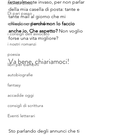
letteralmente invaso, per non parlar 
Mondo Blitos
della mia casella di posta: tante e 
Di pari passo
tante mail al giorno che mi 
colloqui con l'avvocato
chiedono 
perché non lo faccio 
anche io. Che aspetto?
 Non voglio 
i consigli dell'avvocato
forse una vita migliore?
i nostri romanzi
poesia
Va bene, chiariamoci!
libri per bambini
autobiografie
fantasy
accadde oggi
consigli di scrittura
Eventi letterari
Sto parlando degli annunci che ti 