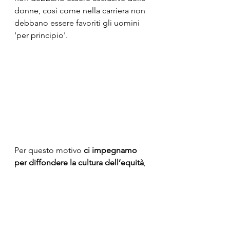
donne, così come nella carriera non 
debbano essere favoriti gli uomini 
'per principio'.
Per questo motivo 
ci impegnamo 
per diffondere la cultura dell’equità
, 
e vi invitiamo a
venire a conoscere il nostro 
progetto 
DI PARI PASSO.
Perché siamo convinti che sia un 
dovere 
lasciare ai nostri figli e alle 