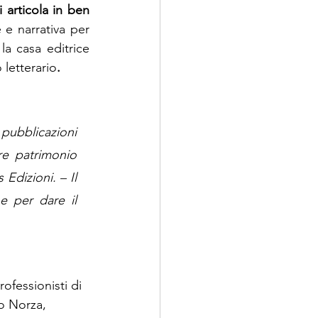
i articola in ben 
 e narrativa per 
la casa editrice 
 letterario
.
ubblicazioni 
re patrimonio 
Edizioni. – Il 
 per dare il 
ofessionisti di 
o Norza, 