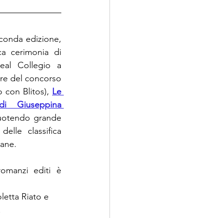
conda edizione, 
a cerimonia di 
eal Collegio a 
re del concorso 
 con Blitos), 
Le 
 Giuseppina 
cuotendo grande 
elle classifica 
ane. 
omanzi editi è 
oletta Riato e 
.