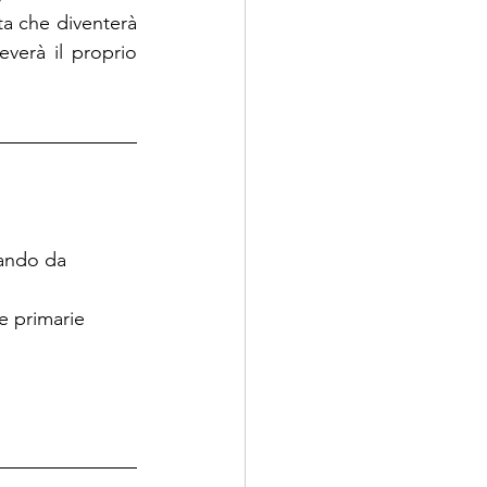
lta che diventerà 
verà il proprio 
ando da 
le primarie 