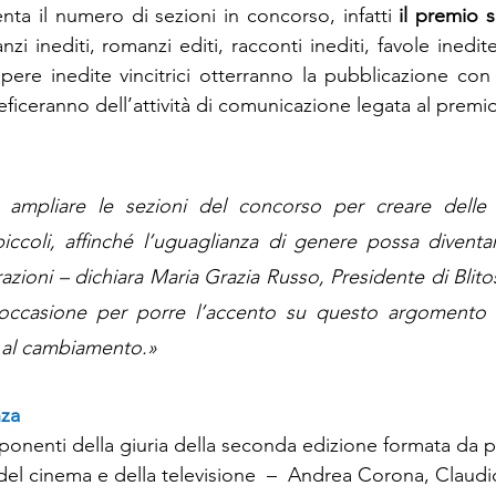
a il numero di sezioni in concorso, infatti 
il premio s
nzi inediti, romanzi editi, racconti inediti, favole inedite
pere inedite vincitrici otterranno la pubblicazione con 
eficeranno dell’attività di comunicazione legata al premio
ampliare le sezioni del concorso per creare delle p
piccoli, affinché l’uguaglianza di genere possa diventa
zioni – dichiara Maria Grazia Russo, Presidente di Blitos 
’occasione per porre l’accento su questo argomento e
 al cambiamento.»
nza
onenti della giuria della seconda edizione formata da pr
 del cinema e della televisione  –  Andrea Corona, Claudi