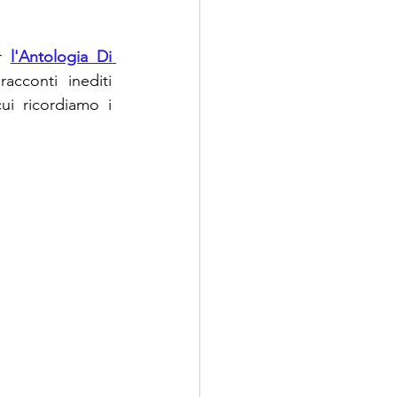
r 
l'Antologia Di 
cconti inediti 
ui ricordiamo i 