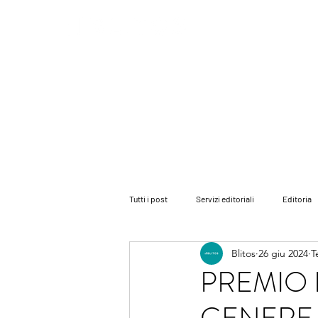
HOME
PARLANO DI NOI
PARITÀ
Tutti i post
Servizi editoriali
Editoria
Blitos
26 giu 2024
T
i consigli dell'avvocato
i nostri roman
PREMIO 
GENERE
consigli di scrittura
Eventi letterari