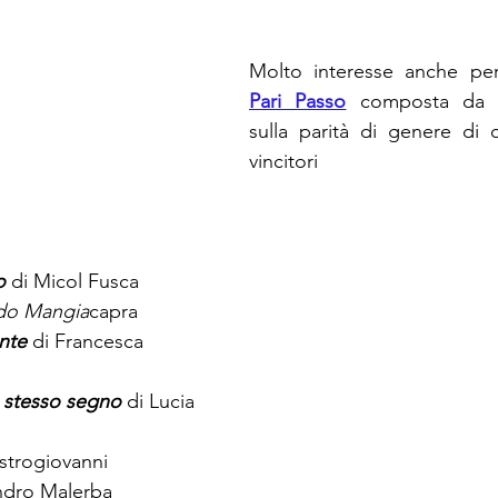
Molto interesse anche pe
Pari Passo
 composta da ra
sulla parità di genere di c
vincitori
o 
di Micol Fusca
rdo Mangia
capra
nte
di Francesca 
 stesso segno
di Lucia 
strogiovanni
andro Malerba