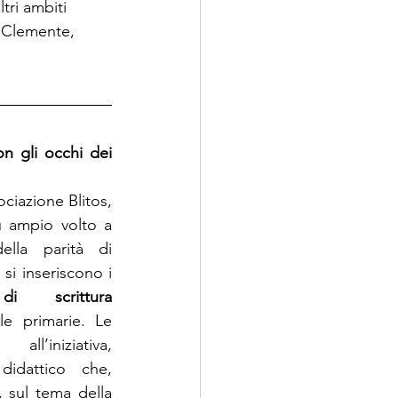
tri ambiti 
i Clemente, 
n gli occhi dei 
ciazione Blitos, 
 ampio volto a 
lla parità di 
genere. In questo progetto si inseriscono i 
di scrittura 
le primarie. Le 
l’iniziativa, 
didattico che, 
 sul tema della 