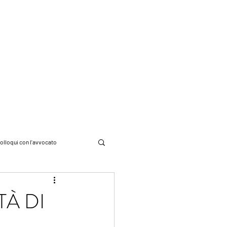
STRIBUZIONE
CONTATTI
olloqui con l'avvocato
cadde oggi
TÀ DI