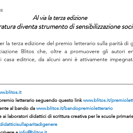
24
Al via la terza edizione 
eratura diventa strumento di sensibilizzazione soci
per la terza edizione del premio letterario sulla parità di
ciazione Blitos che, oltre a promuovere gli autori eme
 di casa editrice, da alcuni anni è attivamente impegnata
w.blitos.it
l premio letterario seguendo questo link 
www.blitos.it/premiolet
ente al bando da 
www.blitos.it/bandopremioletterario
 ai laboratori didattici di scrittura creativa per le scuole primari
didatticisullaparitadigenere
crivere a 
info@blitos.it