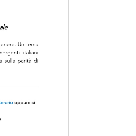
ale 
 genere. Un tema 
rgenti italiani 
 sulla parità di 
terario
oppure si 
e 