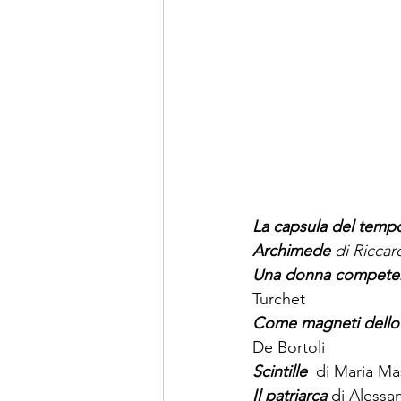
La capsula del temp
Archimede
 di Ricca
Una donna compete
Turchet
Come magneti dello
De Bortoli
Scintille
 di Maria Ma
Il patriarca
 di Aless